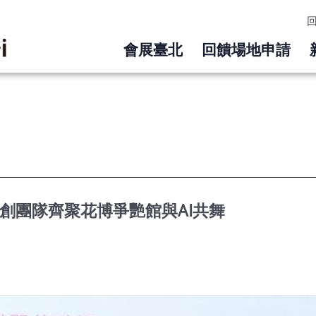
會展臺北
回饋場地申請
413＋新創團隊齊聚花博爭艷館與AI共舞