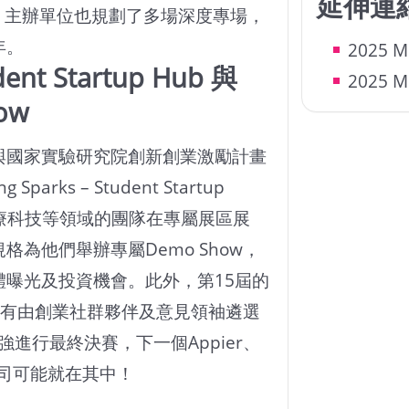
延伸連
，主辦單位也規劃了多場深度專場，
年。
2025 M
t Startup Hub 與
2025 
ow
與國家實驗研究院創新創業激勵計畫
arks – Student Startup
醫療科技等領域的團隊在專屬展區展
為他們舉辦專屬Demo Show，
曝光及投資機會。此外，第15屆的
 Show將有由創業社群夥伴及意見領袖遴選
強進行最終決賽，下一個Appier、
體公司可能就在其中！