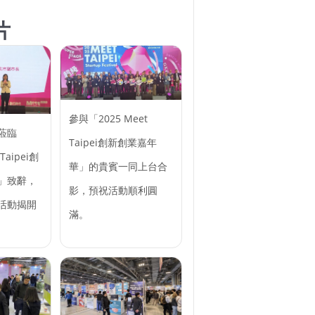
片
參與「2025 Meet
蒞臨
Taipei創新創業嘉年
Taipei創
華」的貴賓一同上台合
」致辭，
影，預祝活動順利圓
活動揭開
滿。