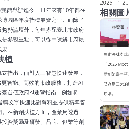
2025-11-20
首度在爭艷館舉辦迄今，11年來有10年都在
相關圖
花博園區年度指標展覽之一。而除了
及趨勢論壇外，每年搭配臺北市政府
也是參觀重點，可以從中瞭解市府最
成果。
副市長林奕華
扶植
「2025 Meet 
幕式指出，面對人工智慧快速發展，
新創業嘉年華
供更智能、高效的市政服務，打造AI
替為期三天的
臺首個政府AI運營指南，例如將
序幕。
過語音轉文字快速比對資料並提供精準答
間。在新創扶植方面，產業局透過
供投資獎勵及研發、品牌、創業等創