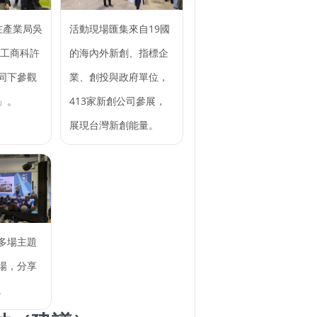
在產業局吳
活動現場匯集來自19國
及工商科許
的海內外新創、指標企
同下參觀
業、創投與政府單位，
」。
413家新創公司參展，
展現台灣新創能量。
多場主題
場，分享
。