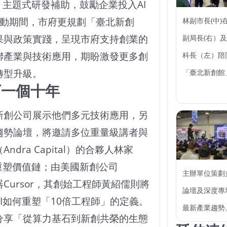
」主題式研發補助，鼓勵企業投入AI
ei活動期間，市府更規劃「臺北新創
林副市長(中)
果與政策實踐，呈現市府支持創業的
副局長(右）
聯產業與技術應用，期盼激發更多創
科長（左）陪
轉型升級。
「臺北新創館
下一個十年
新創公司展示他們多元技術應用，另
趨勢論壇，將邀請多位重量級講者與
dra Capital）的合夥人林家
重塑價值鏈；由美國新創公司
主辦單位策劃
輯器Cursor，其創始工程師黃紹儒則將
論壇及深度專
I如何重塑「10倍工程師」的定義。
最新產業趨勢
分享「從算力基石到新創共榮的生態