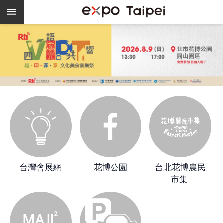
跳到主要內容區塊
熱
門
關
鍵
字
場
地
租
借
空
餘
台灣會展網
花博公園
台北花博農民
檔
市集 
期
爭
艷