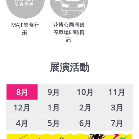
館
MAJI 集食行
花博公園周邊
會
樂 
停車場即時資
展
訊
臺
北
展演活動
回
饋
場
8月
9月
10月
11月
地
申
12月
1月
2月
3月
請
4月
5月
6月
7月
新
創