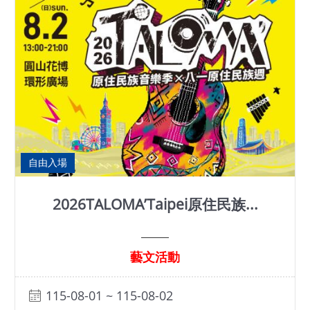
基
地
場
館
租
借
花
自由入場
博
公
臺北永續食農嘉年華 生活實踐派對
園
市集活動
回
首
頁
115-08-29 ~ 115-08-30