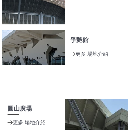
爭艷館
圓山廣場