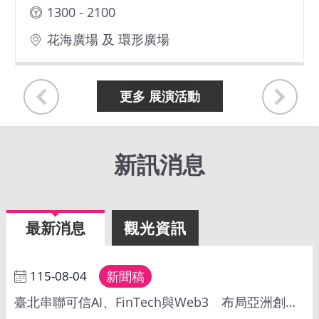
1100 - 1800
網
站
流行館
導
覽
更多 展演活動
EN
Instagram
新訊消息
Facebook
最新消息
觀光資訊
隱
私
權
及
115-08-04
新聞稿
網
臺北串聯可信AI、FinTech與Web3 布局亞洲創新合作新樞紐
站