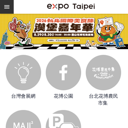
跳到主要內容區塊
熱
門
關
鍵
字
場
地
租
借
空
餘
台灣會展網
花博公園
台北花博農民
檔
市集 
期
爭
艷