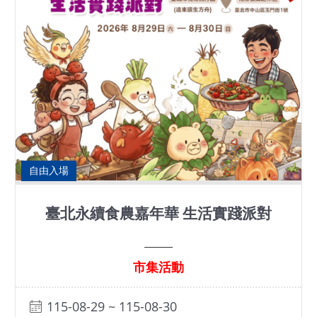
基
地
場
館
租
借
花
自由入場
博
公
臺北永續食農嘉年華 生活實踐派對
園
市集活動
回
首
頁
115-08-29 ~ 115-08-30