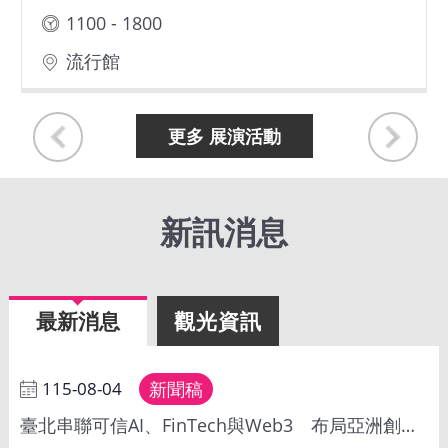
1100 - 1800
網
站
流行館
導
覽
更多 展演活動
EN
Instagram
新訊消息
Facebook
最新消息
觀光資訊
隱
私
權
及
115-08-04
新聞稿
網
臺北串聯可信AI、FinTech與Web3 布局亞洲創新合作新樞紐
站