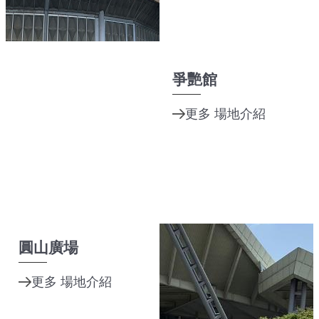
爭艷館
圓山廣場