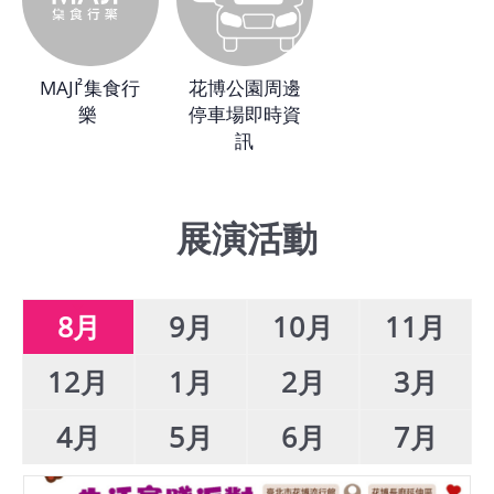
館
MAJI 集食行
花博公園周邊
會
樂 
停車場即時資
展
訊
臺
北
展演活動
回
饋
場
8月
9月
10月
11月
地
申
12月
1月
2月
3月
請
4月
5月
6月
7月
新
創