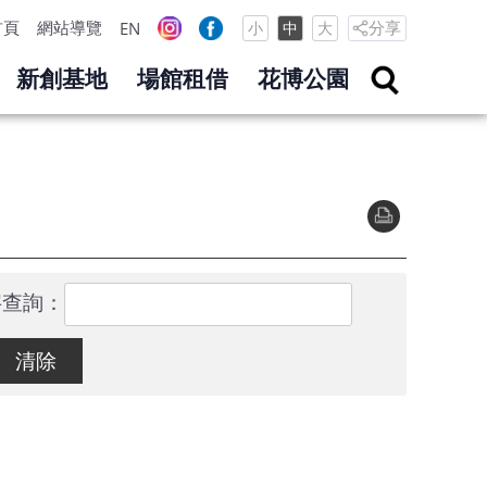
首頁
網站導覽
分享
EN
小
中
大
新創基地
場館租借
花博公園
字查詢：