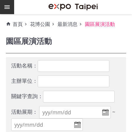
跳到主要內容區塊
熱
首頁
花博公園
最新消息
園區展演活動
門
關
園區展演活動
鍵
字
場
地
活動名稱：
租
借
主辦單位：
空
關鍵字查詢：
餘
檔
活動展期：
~
期
爭
艷