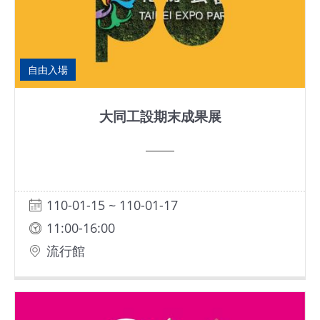
基
地
自由入場
場
館
租
大同工設期末成果展
借
花
博
110-01-15 ~ 110-01-17
公
11:00-16:00
園
流行館
回
首
頁