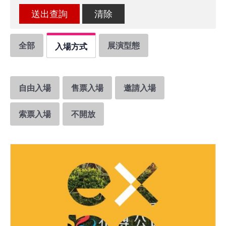
館
會
全部
展演型態
入場方式
展
臺
北
自由入場
售票入場
邀請入場
回
索票入場
不開放
饋
場
地
申
請
新
創