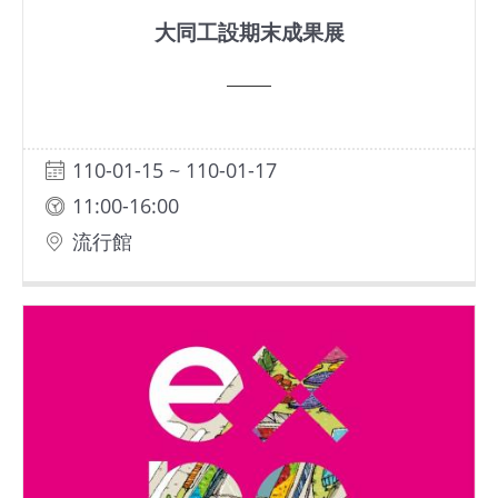
基
大同工設期末成果展
地
場
館
110-01-15 ~ 110-01-17
租
借
11:00-16:00
流行館
花
博
公
園
回
首
頁