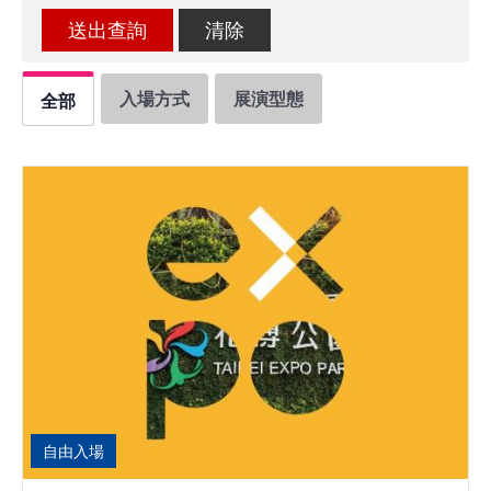
館
會
入場方式
展演型態
全部
展
臺
北
回
饋
場
地
申
請
新
自由入場
創