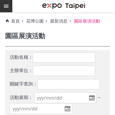
跳到主要內容區塊
熱
首頁
花博公園
最新消息
園區展演活動
門
關
園區展演活動
鍵
字
場
地
活動名稱：
租
借
主辦單位：
空
關鍵字查詢：
餘
檔
活動展期：
~
期
爭
艷