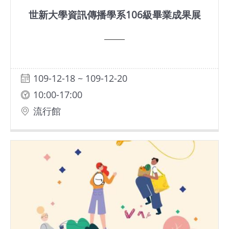
基
世新大學資訊傳播學系106級畢業成果展
地
場
館
109-12-18 ~ 109-12-20
租
借
10:00-17:00
流行館
花
博
公
園
回
首
頁