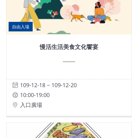
網
站
導
自由入場
覽
慢活生活美食文化饗宴
EN
Instagram
Facebook
109-12-18 ~ 109-12-20
10:00-19:00
隱
入口廣場
私
權
及
網
站