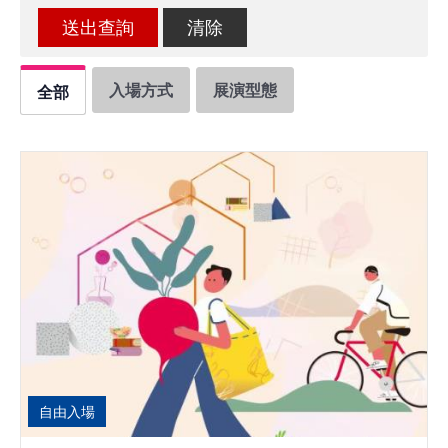
館
會
入場方式
展演型態
全部
展
臺
北
回
饋
場
地
申
請
新
自由入場
創