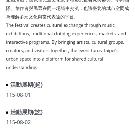
隊、創作者與民眾在同一場域中交流，也讓臺北的城市空間成
為理解多元文化與當代表達的平台。
The festival creates cultural exchange through music,
exhibitions, traditional clothing experiences, markets, and
interactive programs. By bringing artists, cultural groups,
creators, and visitors together, the event turns Taipei’s
urban space into a platform for shared cultural
understanding.
活動展期(起)
115-08-01
活動展期(訖)
115-08-02