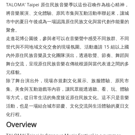
TALOMA’ Taipei 原住民族音樂季以這份召喚作為核心精神，
館
將音樂展演、文化體驗、原民市集與互動活動串聯起來，讓城
市中的夏日午後成為一場認識原住民族文化與當代創作能量的
會
聚會。
展
走進花博公園後，參與者可以在音樂聲中感受不同族群、不同
臺
世代與不同地域文化交會的現場氛圍。活動邀請 15 組以上國
北
內外原住民族音樂及文化團隊演出，透過歌聲、節奏、舞蹈與
舞台交流，呈現原住民族音樂在傳統根源與當代表達之間的多
回
元樣貌。
饋
除了舞台演出外，現場亦規劃文化展示、族服體驗、原民市
場
集、美食與互動遊戲等內容，讓民眾能透過聽、看、玩、體驗
地
等方式，從日常生活的角度接近原住民族文化。這不只是音樂
申
活動，也是一場結合城市節慶、文化交流與生活體驗的夏日文
請
化行程。
Overview
新
創