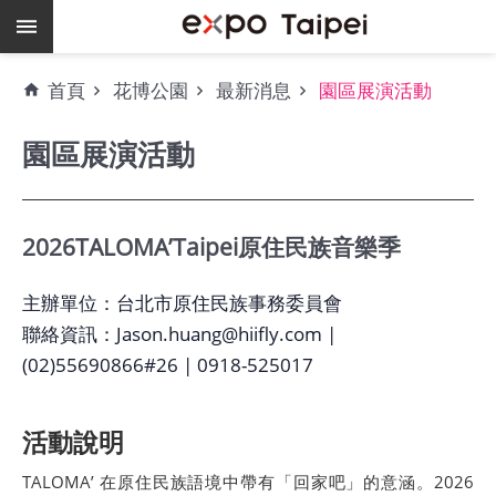
跳到主要內容區塊
熱
首頁
花博公園
最新消息
園區展演活動
門
關
園區展演活動
鍵
字
場
地
2026TALOMA’Taipei原住民族音樂季
租
借
主辦單位：台北市原住民族事務委員會
聯絡資訊：Jason.huang@hiifly.com |
空
(02)55690866#26 | 0918-525017
餘
檔
期
活動說明
爭
TALOMA’ 在原住民族語境中帶有「回家吧」的意涵。2026
艷