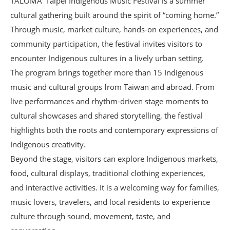
TALOMA’ Taipei Indigenous Music Festival is a summer
基
cultural gathering built around the spirit of “coming home.”
地
Through music, market culture, hands-on experiences, and
community participation, the festival invites visitors to
場
encounter Indigenous cultures in a lively urban setting.
館
The program brings together more than 15 Indigenous
租
music and cultural groups from Taiwan and abroad. From
借
live performances and rhythm-driven stage moments to
cultural showcases and shared storytelling, the festival
花
highlights both the roots and contemporary expressions of
博
Indigenous creativity.
公
Beyond the stage, visitors can explore Indigenous markets,
園
food, cultural displays, traditional clothing experiences,
and interactive activities. It is a welcoming way for families,
回
music lovers, travelers, and local residents to experience
首
culture through sound, movement, taste, and
頁