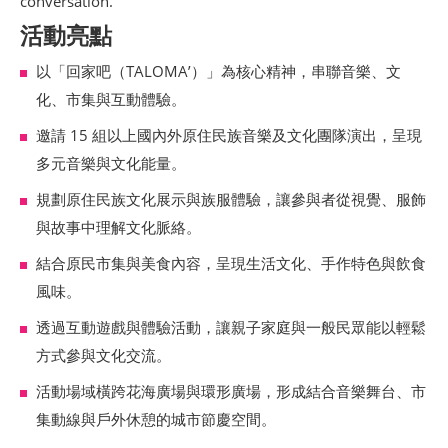
conversation.
活動亮點
網
站
以「回家吧（TALOMA’）」為核心精神，串聯音樂、文
導
化、市集與互動體驗。
覽
邀請 15 組以上國內外原住民族音樂及文化團隊演出，呈現
EN
多元音樂與文化能量。
規劃原住民族文化展示與族服體驗，讓參與者從視覺、服飾
Instagram
與故事中理解文化脈絡。
Facebook
結合原民市集與美食內容，呈現生活文化、手作特色與飲食
風味。
隱
透過互動遊戲與體驗活動，讓親子家庭與一般民眾能以輕鬆
私
方式參與文化交流。
權
及
活動場域橫跨花海廣場與環形廣場，形成結合音樂舞台、市
網
集動線與戶外休憩的城市節慶空間。
站