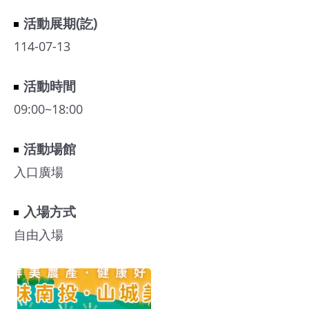
館
活動展期(訖)
114-07-13
會
展
活動時間
臺
09:00~18:00
北
活動場館
回
饋
入口廣場
場
地
入場方式
申
自由入場
請
新
創