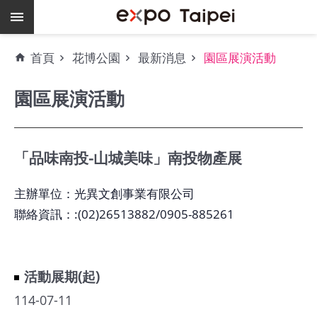
跳到主要內容區塊
熱
首頁
花博公園
最新消息
園區展演活動
門
關
園區展演活動
鍵
字
場
地
「品味南投-山城美味」南投物產展
租
借
主辦單位：光異文創事業有限公司
聯絡資訊：:(02)26513882/0905-885261
空
餘
檔
期
活動展期(起)
爭
114-07-11
艷