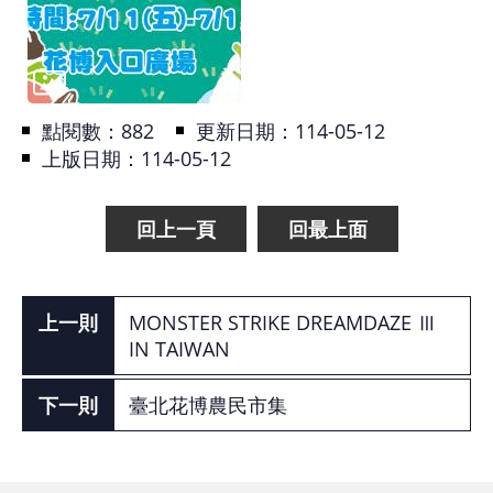
基
地
場
點閱數：
882
更新日期：114-05-12
館
上版日期：114-05-12
租
借
回上一頁
回最上面
花
博
公
MONSTER STRIKE DREAMDAZE Ⅲ
IN TAIWAN
園
臺北花博農民市集
回
首
頁