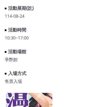
館
活動展期(訖)
114-08-24
會
展
活動時間
臺
10:30~17:00
北
活動場館
回
饋
爭艷館
場
地
入場方式
申
售票入場
請
新
創