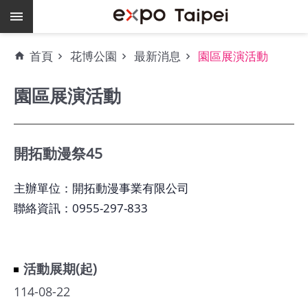
跳到主要內容區塊
熱
首頁
花博公園
最新消息
園區展演活動
門
關
園區展演活動
鍵
字
場
地
開拓動漫祭45
租
借
主辦單位：開拓動漫事業有限公司
聯絡資訊：0955-297-833
空
餘
檔
期
活動展期(起)
爭
114-08-22
艷