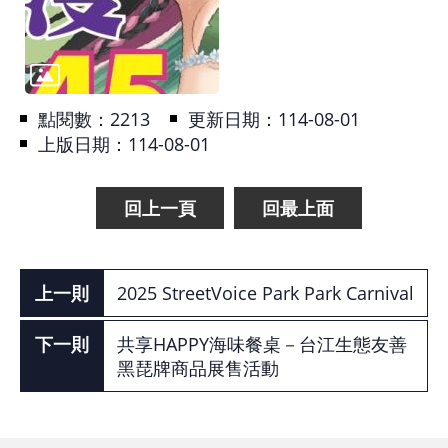
基
地
場
點閱數：
2213
更新日期：114-08-01
館
上版日期：114-08-01
租
借
回上一頁
回最上面
花
博
公
2025 StreetVoice Park Park Carnival
園
共享HAPPY海味餐桌－台江生態友善
黑琵牌商品展售活動
回
首
頁