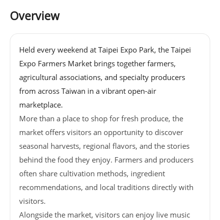
基
Overview
地
場
Held every weekend at Taipei Expo Park, the Taipei
館
Expo Farmers Market brings together farmers,
租
agricultural associations, and specialty producers
借
from across Taiwan in a vibrant open-air
marketplace.
花
More than a place to shop for fresh produce, the
博
market offers visitors an opportunity to discover
公
seasonal harvests, regional flavors, and the stories
園
behind the food they enjoy. Farmers and producers
often share cultivation methods, ingredient
回
recommendations, and local traditions directly with
首
visitors.
頁
Alongside the market, visitors can enjoy live music