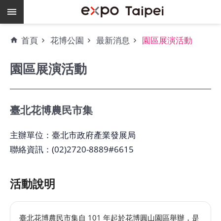
跳到主要內容區塊
熱
首頁
花博公園
最新消息
園區展演活動
門
關
園區展演活動
鍵
字
場
地
臺北花博農民市集
租
借
主辦單位：臺北市政府產業發展局
聯絡資訊：(02)2720-8889#6615
空
餘
檔
活動說明
期
爭
臺北花博農民市集自 101 年起於花博圓山園區舉辦，是
艷