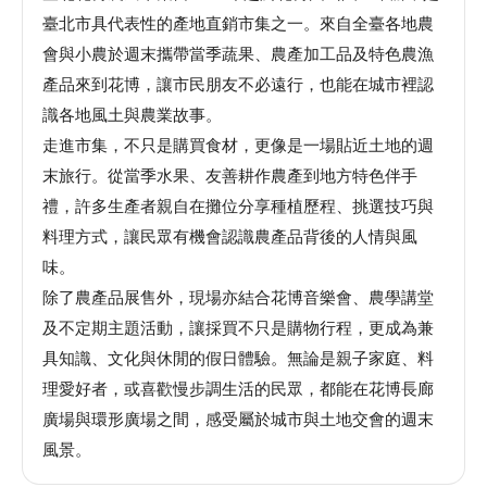
臺北市具代表性的產地直銷市集之一。來自全臺各地農
館
會與小農於週末攜帶當季蔬果、農產加工品及特色農漁
產品來到花博，讓市民朋友不必遠行，也能在城市裡認
會
識各地風土與農業故事。
展
走進市集，不只是購買食材，更像是一場貼近土地的週
臺
末旅行。從當季水果、友善耕作農產到地方特色伴手
北
禮，許多生產者親自在攤位分享種植歷程、挑選技巧與
回
料理方式，讓民眾有機會認識農產品背後的人情與風
饋
味。
場
除了農產品展售外，現場亦結合花博音樂會、農學講堂
地
及不定期主題活動，讓採買不只是購物行程，更成為兼
申
具知識、文化與休閒的假日體驗。無論是親子家庭、料
請
理愛好者，或喜歡慢步調生活的民眾，都能在花博長廊
廣場與環形廣場之間，感受屬於城市與土地交會的週末
新
風景。
創