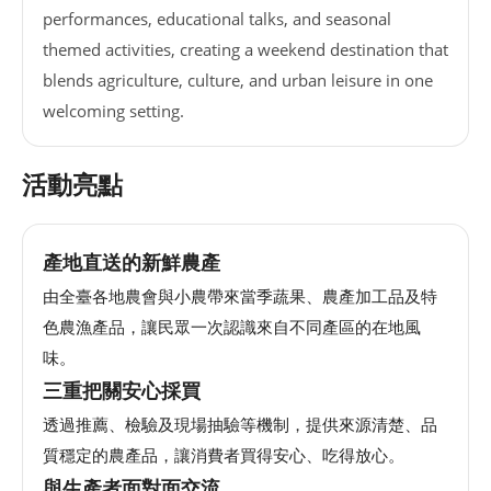
performances, educational talks, and seasonal
網
themed activities, creating a weekend destination that
站
blends agriculture, culture, and urban leisure in one
導
覽
welcoming setting.
EN
活動亮點
Instagram
產地直送的新鮮農產
Facebook
由全臺各地農會與小農帶來當季蔬果、農產加工品及特
色農漁產品，讓民眾一次認識來自不同產區的在地風
隱
味。
私
三重把關安心採買
權
及
透過推薦、檢驗及現場抽驗等機制，提供來源清楚、品
網
質穩定的農產品，讓消費者買得安心、吃得放心。
站
與生產者面對面交流