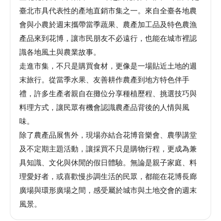
臺北市具代表性的產地直銷市集之一。來自全臺各地農
館
會與小農於週末攜帶當季蔬果、農產加工品及特色農漁
產品來到花博，讓市民朋友不必遠行，也能在城市裡認
會
識各地風土與農業故事。
展
走進市集，不只是購買食材，更像是一場貼近土地的週
臺
末旅行。從當季水果、友善耕作農產到地方特色伴手
北
禮，許多生產者親自在攤位分享種植歷程、挑選技巧與
回
料理方式，讓民眾有機會認識農產品背後的人情與風
饋
味。
場
除了農產品展售外，現場亦結合花博音樂會、農學講堂
地
及不定期主題活動，讓採買不只是購物行程，更成為兼
申
具知識、文化與休閒的假日體驗。無論是親子家庭、料
請
理愛好者，或喜歡慢步調生活的民眾，都能在花博長廊
廣場與環形廣場之間，感受屬於城市與土地交會的週末
新
風景。
創