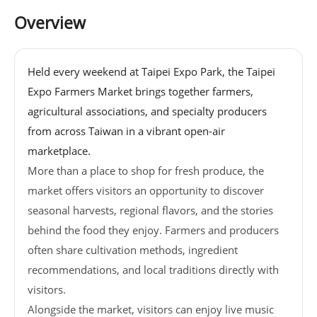
基
Overview
地
場
Held every weekend at Taipei Expo Park, the Taipei
館
Expo Farmers Market brings together farmers,
租
agricultural associations, and specialty producers
借
from across Taiwan in a vibrant open-air
marketplace.
花
More than a place to shop for fresh produce, the
博
market offers visitors an opportunity to discover
公
seasonal harvests, regional flavors, and the stories
園
behind the food they enjoy. Farmers and producers
often share cultivation methods, ingredient
回
recommendations, and local traditions directly with
首
visitors.
頁
Alongside the market, visitors can enjoy live music