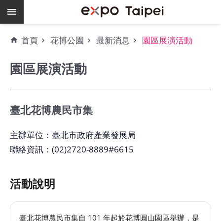
跳到主要內容區塊
熱
首頁
花博公園
最新消息
園區展演活動
門
關
園區展演活動
鍵
字
場
地
臺北花博農民市集
租
借
主辦單位：臺北市政府產業發展局
聯絡資訊：(02)2720-8889#6615
空
餘
檔
活動說明
期
爭
臺北花博農民市集自 101 年起於花博圓山園區舉辦，是
艷