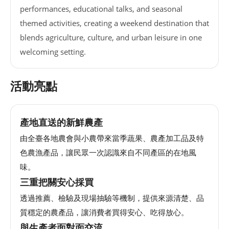
performances, educational talks, and seasonal
網
themed activities, creating a weekend destination that
站
blends agriculture, culture, and urban leisure in one
導
覽
welcoming setting.
EN
活動亮點
Instagram
產地直送的新鮮農產
Facebook
由全臺各地農會與小農帶來當季蔬果、農產加工品及特
色農漁產品，讓民眾一次認識來自不同產區的在地風
隱
味。
私
三重把關安心採買
權
及
透過推薦、檢驗及現場抽驗等機制，提供來源清楚、品
網
質穩定的農產品，讓消費者買得安心、吃得放心。
站
與生產者面對面交流