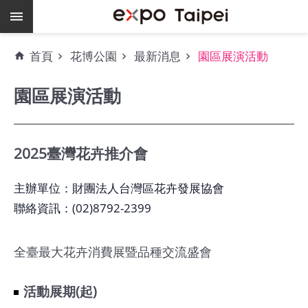
跳到主要內容區塊
熱
首頁
花博公園
最新消息
園區展演活動
門
關
園區展演活動
鍵
字
場
地
2025臺灣花卉推介會
租
借
主辦單位：財團法人台灣區花卉發展協會
聯絡資訊：(02)8792-2399
空
餘
檔
全臺最大花卉消費展暨品種交流盛會
期
活動展期(起)
爭
艷