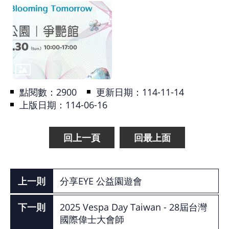
基
地
場
館
租
點閱數：
2900
更新日期：114-11-14
借
上版日期：114-06-16
花
博
回上一頁
回最上面
公
園
分享EYE 公益園遊會
回
首
2025 Vespa Day Taiwan - 28屆台灣
頁
國際偉士大會師