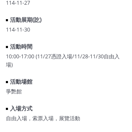
114-11-27
館
活動展期(訖)
會
114-11-30
展
臺
活動時間
北
10:00-17:00 (11/27憑證入場/11/28-11/30自由入
回
場)
饋
場
活動場館
地
爭艷館
申
請
入場方式
自由入場，索票入場，展覽活動
新
創