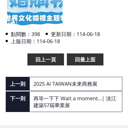
基
地
場
點閱數：
398
更新日期：114-06-18
館
上版日期：114-06-18
租
借
回上一頁
回最上面
花
博
公
2025 AI TAIWAN未來商務展
園
再等一下下 Wait a moment…| 淡江
建築57屆畢業展
回
首
頁