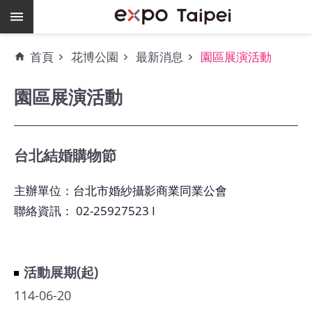
跳到主要內容區塊
熱
首頁
花博公園
最新消息
園區展演活動
門
關
園區展演活動
鍵
字
場
地
台北結婚購物節
租
借
主辦單位：台北市婚紗攝影商業同業公會
聯絡資訊： 02-25927523 I
空
餘
檔
期
活動展期(起)
爭
114-06-20
艷