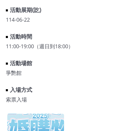
館
活動展期(訖)
114-06-22
會
展
活動時間
臺
11:00-19:00（週日到18:00）
北
活動場館
回
饋
爭艷館
場
地
入場方式
申
索票入場
請
新
創