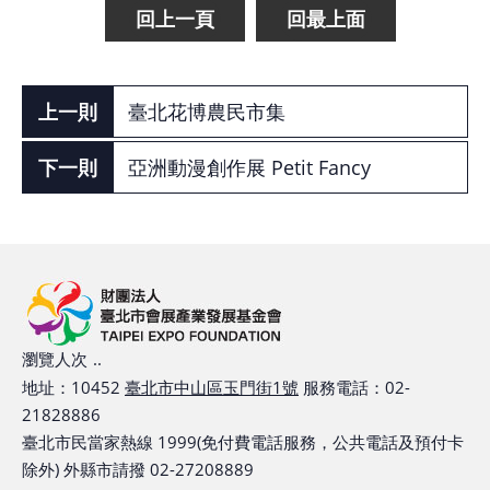
回上一頁
回最上面
網
站
導
臺北花博農民市集
覽
亞洲動漫創作展 Petit Fancy
EN
Instagram
Facebook
隱
瀏覽人次
..
私
地址：10452
臺北市中山區玉門街1號
服務電話：02-
權
21828886
及
臺北市民當家熱線 1999(免付費電話服務，公共電話及預付卡
網
除外) 外縣市請撥 02-27208889
站