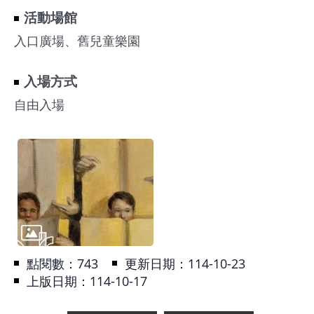
基
活動場館
地
入口廣場、舊兒童樂園
場
入場方式
館
自由入場
租
借
花
博
公
園
點閱數：
743
更新日期：114-10-23
回
上版日期：114-10-17
首
頁