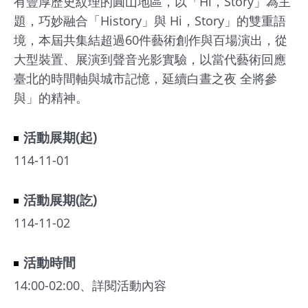
有豐厚歷史紋理的圓山地區，以「Hi，Story」為主
館
題，巧妙融合「History」與 Hi，Story」的雙重語
境，本屆共集結超過60件藝術創作與百場演出，從
會
大型裝置、展演到聲音光影實驗，以當代藝術回應
展
臺北的時間軸與城市記憶，延續白晝之夜 全將參
臺
與」的精神。
北
活動展期(起)
回
114-11-01
饋
場
活動展期(訖)
地
114-11-02
申
請
活動時間
新
14:00-02:00、詳閱活動內容
創