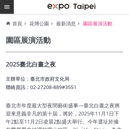
跳到主要內容區塊
熱
首頁
花博公園
最新消息
園區展演活動
門
關
園區展演活動
鍵
字
場
地
2025臺北白晝之夜
租
借
主辦單位：臺北市政府文化局
聯絡資訊：02-27208-889#3551
空
餘
檔
臺北市年度最大型夜間藝術盛事—臺北白晝之夜將
期
迎來意義非凡的第十屆，將於，2025年11月1日下
午2點至11月2日凌晨2點盛大舉行。今年選址於擁
爭
艷