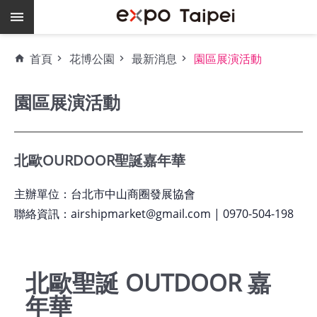
跳到主要內容區塊
熱
首頁
花博公園
最新消息
園區展演活動
門
關
園區展演活動
鍵
字
場
北歐OURDOOR聖誕嘉年華
地
租
主辦單位：台北市中山商圈發展協會
借
聯絡資訊：airshipmarket@gmail.com | 0970-504-198
空
餘
檔
北歐聖誕 OUTDOOR 嘉
期
年華