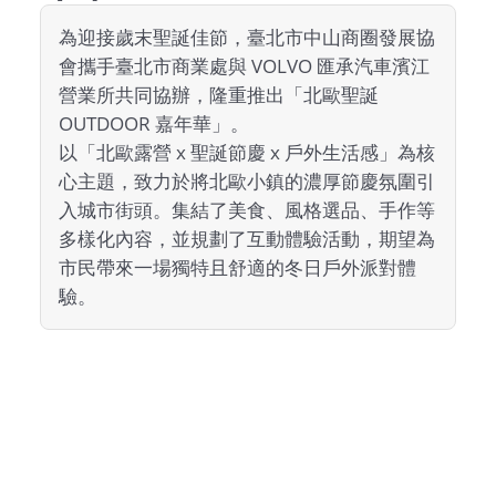
爭
為迎接歲末聖誕佳節，臺北市中山商圈發展協
艷
會攜手臺北市商業處與 VOLVO 匯承汽車濱江
館
營業所共同協辦，隆重推出「北歐聖誕
OUTDOOR 嘉年華」。
會
以「北歐露營 x 聖誕節慶 x 戶外生活感」為核
展
心主題，致力於將北歐小鎮的濃厚節慶氛圍引
臺
入城市街頭。集結了美食、風格選品、手作等
多樣化內容，並規劃了互動體驗活動，期望為
北
市民帶來一場獨特且舒適的冬日戶外派對體
驗。
回
饋
場
地
申
請