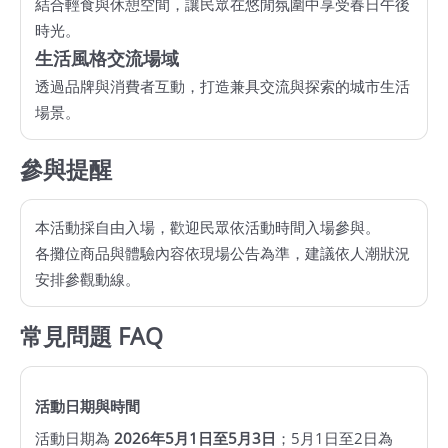
結合輕食與休憩空間，讓民眾在悠閒氛圍中享受春日午後
時光。
網
站
生活風格交流場域
導
透過品牌與消費者互動，打造兼具交流與探索的城市生活
覽
場景。
EN
參與提醒
Instagram
本活動採自由入場，歡迎民眾依活動時間入場參與。
各攤位商品與體驗內容依現場公告為準，建議依人潮狀況
Facebook
安排參觀動線。
隱
常見問題 FAQ
私
權
及
活動日期與時間
網
站
活動日期為
2026年5月1日至5月3日
；5月1日至2日為