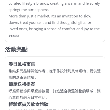
curated lifestyle brands, creating a warm and leisurely
基
springtime atmosphere.
地
More than just a market, it’s an invitation to slow
down, treat yourself, and find thoughtful gifts for
場
loved ones, bringing a sense of comfort and joy to the
館
season.
租
借
活動亮點
花
春日風格市集
博
集結多元品牌與創作者，從手作設計到風格選物，提供豐
公
富的逛市集體驗。
園
節慶送禮提案
呼應勞動節與母親節氛圍，打造適合挑選禮物的場域，讓
回
心意自然融入日常生活。
首
輕鬆逛街與飲食體驗
頁