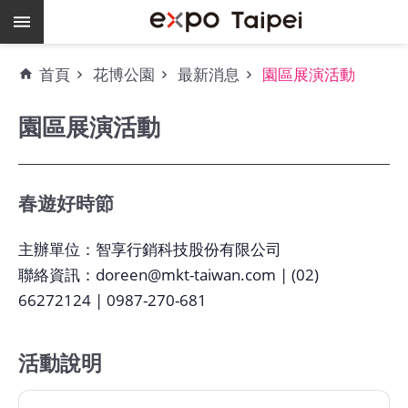
跳到主要內容區塊
熱
首頁
花博公園
最新消息
園區展演活動
門
關
園區展演活動
鍵
字
場
地
春遊好時節
租
借
主辦單位：智享行銷科技股份有限公司
聯絡資訊：doreen@mkt-taiwan.com | (02)
空
66272124 | 0987-270-681
餘
檔
期
活動說明
爭
艷