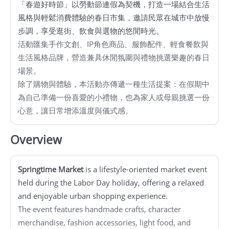
「春遊好時節」以勞動節連假為契機，打造一場結合生活
館
風格與輕鬆消費體驗的春日市集，邀請民眾在城市中放慢
步調，享受逛街、飲食與選物的悠閒時光。
會
活動匯集手作文創、IP角色商品、服飾配件、輕食餐飲與
展
生活風格品牌，營造兼具休閒氛圍與禮物挑選樂趣的春日
臺
場景。
北
除了購物與體驗，本活動亦傳遞一種生活提案：在假期中
為自己準備一份喜愛的小禮物，也為家人或母親挑選一份
心意，讓日常增添溫度與儀式感。
回
饋
Overview
場
地
申
Springtime Market
is a lifestyle-oriented market event
請
held during the Labor Day holiday, offering a relaxed
and enjoyable urban shopping experience.
The event features handmade crafts, character
新
merchandise, fashion accessories, light food, and
創