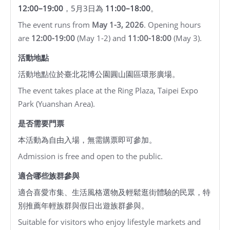
安
12:00–19:00
，5月3日為
11:00–18:00
。
全
The event runs from
May 1-3, 2026
. Opening hours
政
are
12:00-19:00
(May 1-2) and
11:00-18:00
(May 3).
策
活動地點
活動地點位於臺北花博公園圓山園區環形廣場。
The event takes place at the Ring Plaza, Taipei Expo
Park (Yuanshan Area).
是否需要門票
本活動為自由入場，無需購票即可參加。
Admission is free and open to the public.
適合哪些族群參與
適合喜愛市集、生活風格選物及輕鬆逛街體驗的民眾，特
別推薦年輕族群與假日出遊族群參與。
Suitable for visitors who enjoy lifestyle markets and