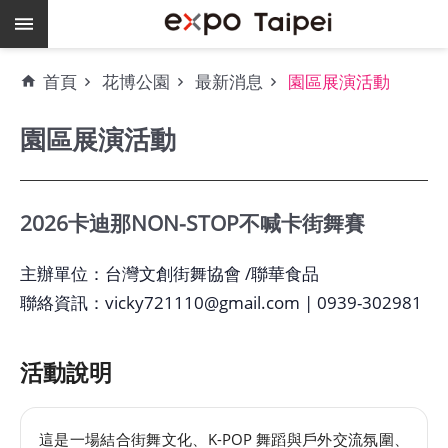
跳到主要內容區塊
熱
首頁
花博公園
最新消息
園區展演活動
門
關
園區展演活動
鍵
字
場
地
2026卡迪那NON-STOP不喊卡街舞賽
租
借
主辦單位：台灣文創街舞協會 /聯華食品
聯絡資訊：vicky721110@gmail.com | 0939-302981
空
餘
檔
活動說明
期
爭
這是一場結合街舞文化、K-POP 舞蹈與戶外交流氛圍、
艷