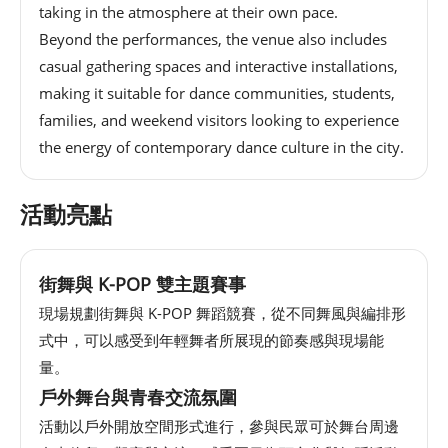
taking in the atmosphere at their own pace.
網
Beyond the performances, the venue also includes
站
casual gathering spaces and interactive installations,
導
making it suitable for dance communities, students,
覽
families, and weekend visitors looking to experience
the energy of contemporary dance culture in the city.
EN
Instagram
活動亮點
Facebook
街舞與 K-POP 雙主題賽事
現場規劃街舞與 K-POP 舞蹈競賽，從不同舞風與編排形
隱
私
式中，可以感受到年輕舞者所展現的節奏感與現場能
權
量。
及
戶外舞台與青春交流氛圍
網
活動以戶外開放空間形式進行，參與民眾可於舞台周邊
站