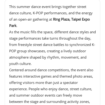
基
This summer dance event brings together street
地
dance culture, K-POP performances, and the energy
of an open-air gathering at
Ring Plaza, Taipei Expo
場
Park
.
館
As the music fills the space, different dance styles and
租
stage performances take turns throughout the day,
借
from freestyle street dance battles to synchronized K-
POP group showcases, creating a lively outdoor
花
atmosphere shaped by rhythm, movement, and
博
youth culture.
公
Centered around dance competitions, the event also
園
features interactive games and themed photo areas,
offering visitors more than just a spectator
experience. People who enjoy dance, street culture,
回
首
and summer outdoor events can freely move
頁
between the stage and surrounding activity zones,