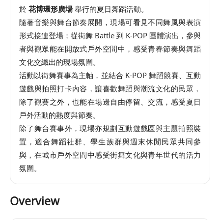
於
花博環形廣場
舉行的夏日舞蹈活動。
館
隨著音樂與舞台節奏展開，現場可看見不同舞風與表演
形式接連登場；從街舞 Battle 到 K-POP 團體演出，參與
會
者與觀眾能在開放式戶外空間中，感受青春節奏與舞蹈
展
文化交織出的現場氛圍。
臺
活動以街舞賽事為主軸，並結合 K-POP 舞蹈競賽、互動
北
遊戲與拍照打卡內容，讓喜歡舞蹈與潮流文化的民眾，
除了觀賽之外，也能在場邊自由停留、交流，感受夏日
回
戶外活動的熱度與節奏。
饋
除了舞台賽事外，現場亦規劃互動遊戲區與主題拍照裝
場
置，適合舞蹈社群、學生族群與週末休閒民眾共同參
地
與，在城市戶外空間中感受街舞文化與青年世代的活力
申
氛圍。
請
Overview
新
創