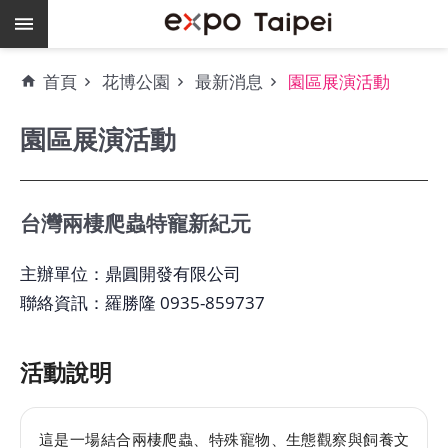
跳到主要內容區塊
熱
首頁
花博公園
最新消息
園區展演活動
門
關
園區展演活動
鍵
字
場
地
台灣兩棲爬蟲特寵新紀元
租
借
主辦單位：鼎圓開發有限公司
聯絡資訊：羅勝隆 0935-859737
空
餘
檔
活動說明
期
爭
這是一場結合兩棲爬蟲、特殊寵物、生態觀察與飼養文
艷