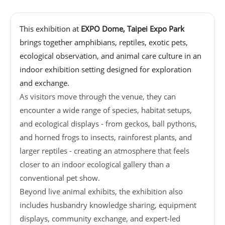
基
地
This exhibition at
EXPO Dome, Taipei Expo Park
brings together amphibians, reptiles, exotic pets,
場
ecological observation, and animal care culture in an
館
indoor exhibition setting designed for exploration
租
and exchange.
借
As visitors move through the venue, they can
encounter a wide range of species, habitat setups,
花
and ecological displays - from geckos, ball pythons,
博
and horned frogs to insects, rainforest plants, and
公
larger reptiles - creating an atmosphere that feels
園
closer to an indoor ecological gallery than a
conventional pet show.
回
Beyond live animal exhibits, the exhibition also
首
includes husbandry knowledge sharing, equipment
頁
displays, community exchange, and expert-led