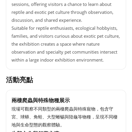
sessions, offering visitors a chance to learn about
網
reptile and exotic pet culture through observation,
站
discussion, and shared experience.
導
Suitable for reptile enthusiasts, ecological hobbyists,
覽
families, and visitors curious about exotic pet culture,
the exhibition creates a space where nature
EN
observation and specialty pet communities intersect
within a large indoor exhibition environment.
Instagram
Facebook
活動亮點
隱
兩棲爬蟲與特殊物種展示
私
權
現場可觀察不同類型的兩棲爬蟲與特殊寵物，包含守
及
宮、球蟒、角蛙、大型蜥蜴與陸龜等物種，呈現不同棲
網
地與生命型態的觀察體驗。
站