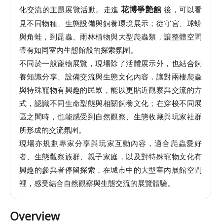
化交流的主題展覽活動。走進
後，可以看
花博爭艷館
館
見不同物種、生態設備與飼養環境展示；從守宮、球蟒
與角蛙，到昆蟲、雨林植物與大型爬蟲類，讓整體空間
會
帶有如同室內生態館般的探索氛圍。
展
不同於一般寵物展覽，現場除了活體展示外，也結合飼
臺
養知識分享、設備交流與生態文化內容，讓對兩棲爬蟲
北
與特殊寵物有興趣的民眾，能以更貼近觀察與交流的方
式，認識不同生命型態與相關飼養文化；在穿梭不同展
回
區之間時，也能感受到自然觀察、生態收藏與玩家社群
饋
所形成的交流氛圍。
場
現場亦規劃專家分享與玩家互動內容，適合爬蟲愛好
地
者、生態觀察族群、親子家庭，以及對特殊寵物文化有
申
興趣的參與者停留探索，在城市中的大型室內展館空間
請
裡，感受結合自然觀察與生態交流的展覽體驗。
新
Overview
創