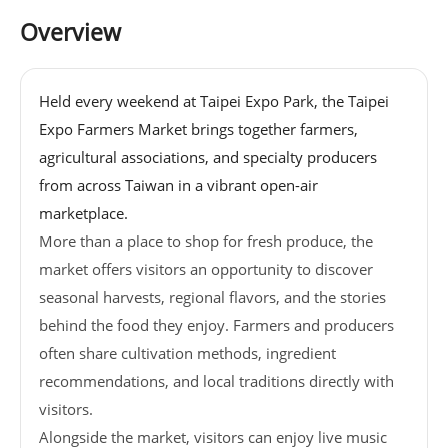
基
Overview
地
場
Held every weekend at Taipei Expo Park, the Taipei
館
Expo Farmers Market brings together farmers,
租
agricultural associations, and specialty producers
借
from across Taiwan in a vibrant open-air
marketplace.
花
More than a place to shop for fresh produce, the
博
market offers visitors an opportunity to discover
公
seasonal harvests, regional flavors, and the stories
園
behind the food they enjoy. Farmers and producers
often share cultivation methods, ingredient
回
recommendations, and local traditions directly with
首
visitors.
頁
Alongside the market, visitors can enjoy live music