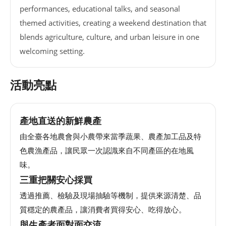
performances, educational talks, and seasonal
網
themed activities, creating a weekend destination that
站
blends agriculture, culture, and urban leisure in one
導
覽
welcoming setting.
EN
活動亮點
Instagram
產地直送的新鮮農產
Facebook
由全臺各地農會與小農帶來當季蔬果、農產加工品及特
色農漁產品，讓民眾一次認識來自不同產區的在地風
隱
味。
私
三重把關安心採買
權
及
透過推薦、檢驗及現場抽驗等機制，提供來源清楚、品
網
質穩定的農產品，讓消費者買得安心、吃得放心。
站
與生產者面對面交流