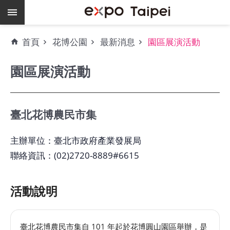
跳到主要內容區塊
熱
首頁
花博公園
最新消息
園區展演活動
門
關
園區展演活動
鍵
字
場
地
臺北花博農民市集
租
借
主辦單位：臺北市政府產業發展局
聯絡資訊：(02)2720-8889#6615
空
餘
檔
活動說明
期
爭
臺北花博農民市集自 101 年起於花博圓山園區舉辦，是
艷