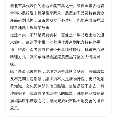
臺北市具代表性的產地直銷市集之一。來自全臺各地農
館
會與小農於週末攜帶當季蔬果、農產加工品及特色農漁
產品來到花博，讓市民朋友不必遠行，也能在城市裡認
會
識各地風土與農業故事。
展
走進市集，不只是購買食材，更像是一場貼近土地的週
臺
末旅行。從當季水果、友善耕作農產到地方特色伴手
北
禮，許多生產者親自在攤位分享種植歷程、挑選技巧與
回
料理方式，讓民眾有機會認識農產品背後的人情與風
饋
味。
場
除了農產品展售外，現場亦結合花博音樂會、農學講堂
地
及不定期主題活動，讓採買不只是購物行程，更成為兼
申
具知識、文化與休閒的假日體驗。無論是親子家庭、料
請
理愛好者，或喜歡慢步調生活的民眾，都能在花博長廊
廣場與環形廣場之間，感受屬於城市與土地交會的週末
新
風景。
創