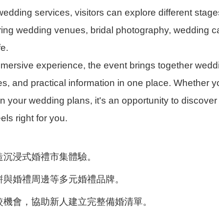
edding services, visitors can explore different stage
ng wedding venues, bridal photography, wedding cake
fe.
mersive experience, the event brings together wedd
ties, and practical information in one place. Whether
on your wedding plans, it's an opportunity to discove
els right for you.
造沉浸式婚禮市集體驗。
餅與婚禮周邊等多元婚禮品牌。
較機會，協助新人建立完整備婚清單。