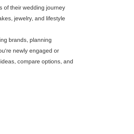
s of their wedding journey
s, jewelry, and lifestyle
ing brands, planning
 you're newly engaged or
r ideas, compare options, and