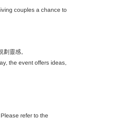
iving couples a chance to
規劃靈感。
y, the event offers ideas,
Please refer to the