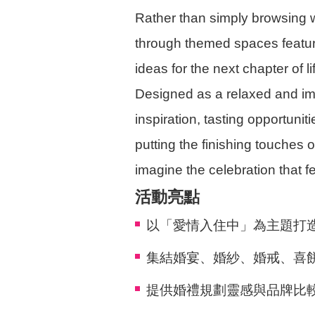
Rather than simply browsing w
through themed spaces featuri
ideas for the next chapter of li
Designed as a relaxed and im
inspiration, tasting opportuni
putting the finishing touches 
imagine the celebration that fe
活動亮點
以「愛情入住中」為主題打
集結婚宴、婚紗、婚戒、喜
提供婚禮規劃靈感與品牌比