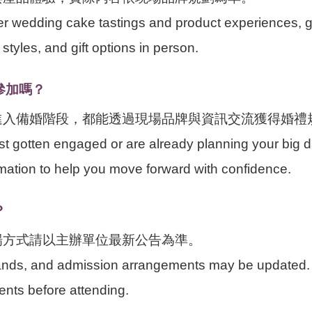
er wedding cake tastings and product experiences, g
styles, and gift options in person.
參加嗎？
進入備婚階段，都能透過現場品牌與資訊交流獲得婚禮
st gotten engaged or are already planning your big da
ormation to help you move forward with confidence.
？
場方式請以主辦單位最新公告為準。
brands, and admission arrangements may be updated. 
nts before attending.