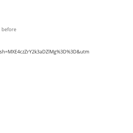
s before
?igsh=MXE4czZrY2k3aDZlMg%3D%3D&utm