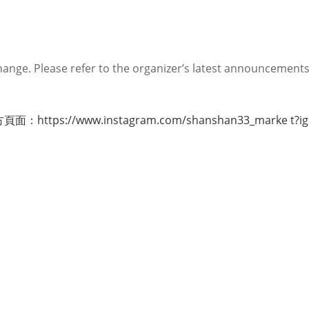
。
ange. Please refer to the organizer’s latest announcement
方頁面：
https://www.instagram.com/shanshan33_marke t