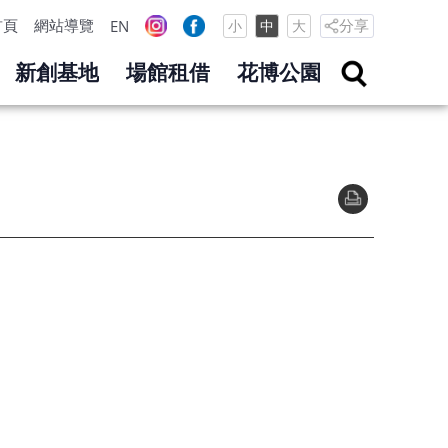
首頁
網站導覽
分享
EN
小
中
大
新創基地
場館租借
花博公園