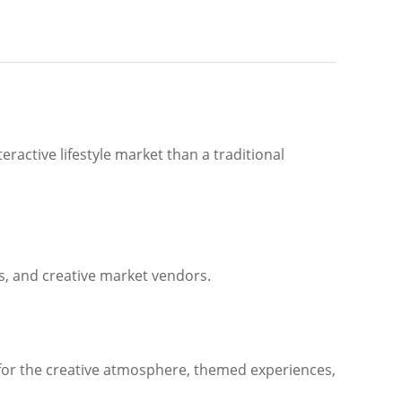
eractive lifestyle market than a traditional
ts, and creative market vendors.
e for the creative atmosphere, themed experiences,