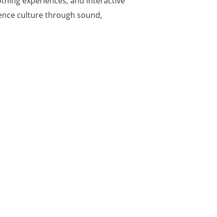
othing experiences, and interactive
erience culture through sound,