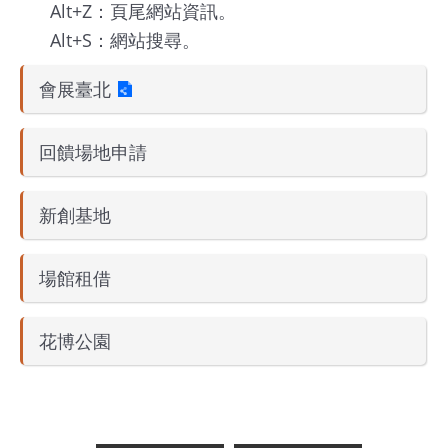
Alt+Z：頁尾網站資訊。
館
Alt+S：網站搜尋。
會
會展臺北
展
臺
回饋場地申請
北
新創基地
回
饋
場
場館租借
地
申
花博公園
請
新
創