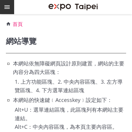
跳到主要內容區塊
熱
首頁
門
關
網站導覽
鍵
字
場
本網站依無障礙網頁設計原則建置，網站的主要
地
內容分為四大區塊：
租
借
1. 上方功能區塊、2. 中央內容區塊、3. 左方導
覽區塊、4. 下方選單連結區塊
空
餘
本網站的快速鍵﹝Accesskey﹞設定如下：
檔
Alt+U：選單連結區塊，此區塊列有本網站主要
期
連結。
爭
Alt+C：中央內容區塊，為本頁主要內容區。
艷