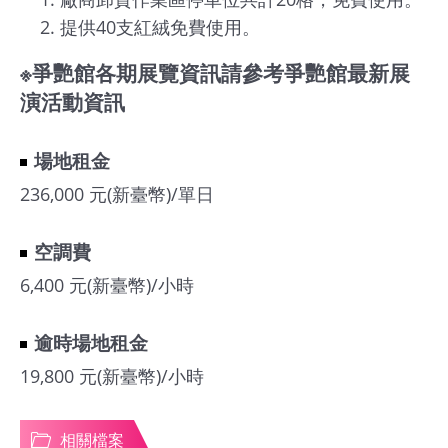
基
提供40支紅絨免費使用。
地
※爭艷館各期展覽資訊請參考爭艷館最新展
演活動資訊
場
館
租
場地租金
借
236,000 元(新臺幣)/單日
花
空調費
博
6,400 元(新臺幣)/小時
公
園
逾時場地租金
19,800 元(新臺幣)/小時
回
首
頁
相關檔案