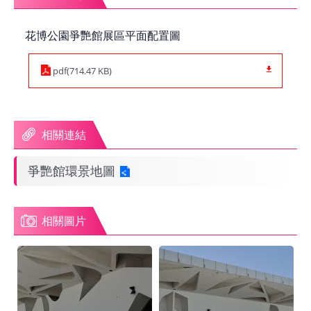
網
花博公園爭艷館展區平面配置圖
站
導
覽
pdf(714.47 KB)
EN
相關連結
Instagram
爭艷館環景地圖
Facebook
相關圖片
隱
私
權
及
網
站