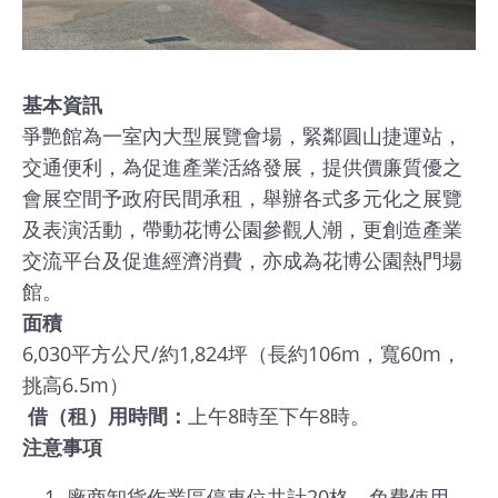
館
會
基本資訊
展
爭艷館為一室內大型展覽會場，緊鄰圓山捷運站，
臺
交通便利，為促進產業活絡發展，提供價廉質優之
北
會展空間予政府民間承租，舉辦各式多元化之展覽
及表演活動，帶動花博公園參觀人潮，更創造產業
回
交流平台及促進經濟消費，亦成為花博公園熱門場
饋
館。
場
面積
地
6,030平方公尺/約1,824坪（長約106m，寬60m，
申
挑高6.5m）
請
借（租）用時間：
上午8時至下午8時。
注意事項
新
創
廠商卸貨作業區停車位共計20格，免費使用。