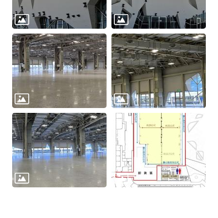
安
全
政
策