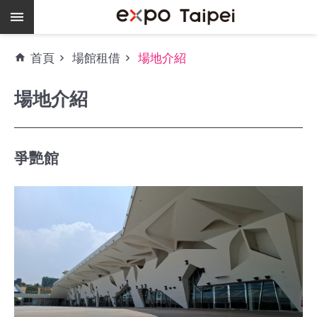
跳到主要內容區塊
熱
首頁
場館租借
場地介紹
門
關
場地介紹
鍵
字
場
地
爭艷館
租
借
空
餘
檔
期
爭
艷