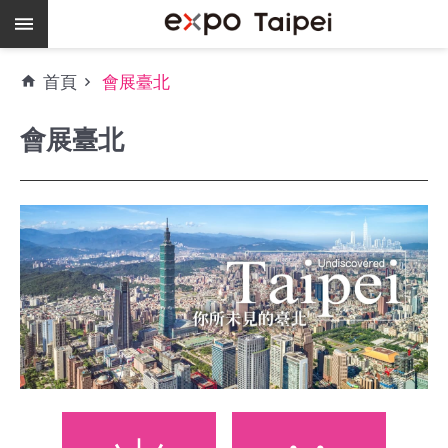
跳到主要內容區塊
熱
首頁
會展臺北
門
關
會展臺北
鍵
字
場
地
租
借
空
餘
檔
期
爭
艷