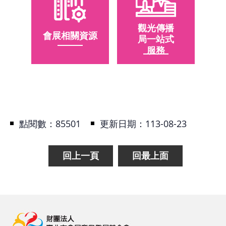
基
地
觀光傳播
會展相關資源
局一站式
服務
場
館
租
借
花
點閱數：
85501
更新日期：
113-08-23
博
公
回上一頁
回最上面
園
回
首
頁