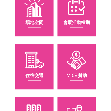
館
會
場地空間
會展活動檔期
展
臺
北
回
饋
場
地
住宿交通
MICE 贊助
申
請
新
創