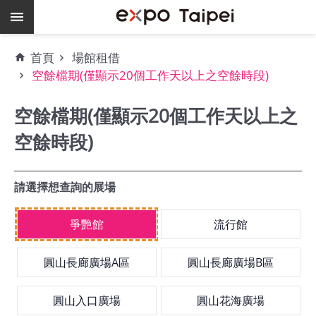
跳到主要內容區塊
熱
首頁
場館租借
門
空餘檔期(僅顯示20個工作天以上之空餘時段)
關
鍵
空餘檔期(僅顯示20個工作天以上之
字
空餘時段)
場
地
租
請選擇想查詢的展場
借
空
爭艷館
流行館
餘
檔
圓山長廊廣場A區
圓山長廊廣場B區
期
爭
圓山入口廣場
圓山花海廣場
艷