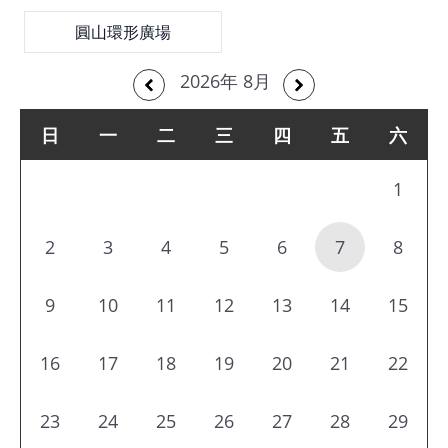
館
圓山環形廣場
2026年 8月
會
展
日
一
二
三
四
五
六
臺
北
1
回
饋
2
3
4
5
6
7
8
場
地
9
10
11
12
13
14
15
申
請
16
17
18
19
20
21
22
新
23
24
25
26
27
28
29
創