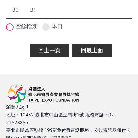
基
30
31
地
空餘檔期
本日
場
館
租
回上一頁
回最上面
借
花
博
公
園
瀏覽人次
1
地址：10452
臺北市中山區玉門街1號
服務電話：02-
回
21828886
首
臺北市民當家熱線 1999(免付費電話服務，公共電話及預付卡
頁
除外) 外縣市請撥 02-27208889