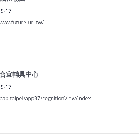
05-17
www.future.url.tw/
合宜輔具中心
05-17
tpap.taipei/app37/cognitionView/index