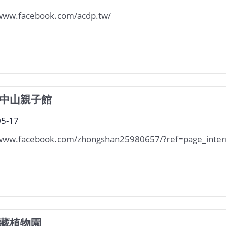
/www.facebook.com/acdp.tw/
中山親子館
05-17
/www.facebook.com/zhongshan25980657/?ref=page_inter
藏植物園