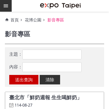
跳到主要內容區塊
熱
首頁
花博公園
影音專區
門
關
影音專區
鍵
字
場
地
主題：
租
借
內容：
空
餘
檔
期
臺北市「鮮奶週報 生生喝鮮奶」
爭
114-08-27
艷