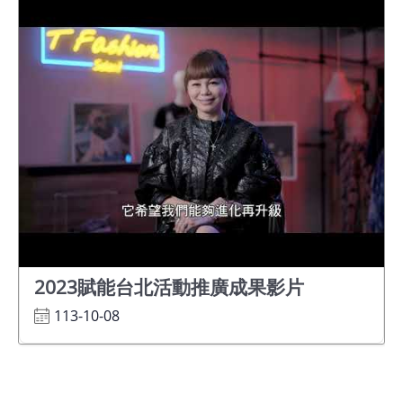
基
地
場
館
租
借
花
博
公
2023賦能台北活動推廣成果影片
園
113-10-08
回
首
頁