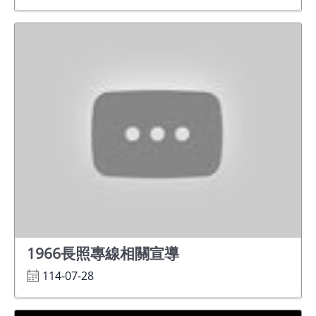
館
會
展
臺
北
回
饋
場
地
申
1966長照專線相關宣導
請
114-07-28
新
創