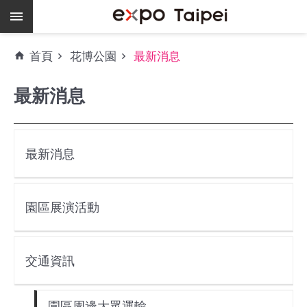
跳到主要內容區塊
熱
首頁
花博公園
最新消息
門
關
最新消息
鍵
字
場
地
最新消息
租
借
園區展演活動
空
餘
檔
交通資訊
期
爭
園區周邊大眾運輸
艷