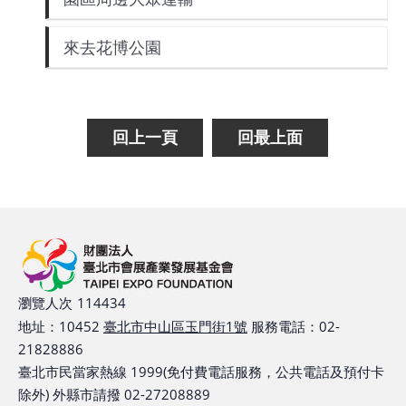
館
來去花博公園
會
展
臺
回上一頁
回最上面
北
回
饋
場
地
申
瀏覽人次
114434
請
地址：10452
臺北市中山區玉門街1號
服務電話：02-
21828886
新
臺北市民當家熱線 1999(免付費電話服務，公共電話及預付卡
除外) 外縣市請撥 02-27208889
創