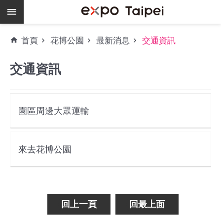
跳到主要內容區塊
熱
首頁
花博公園
最新消息
交通資訊
門
關
交通資訊
鍵
字
場
地
園區周邊大眾運輸
租
借
來去花博公園
空
餘
檔
期
回上一頁
回最上面
爭
艷