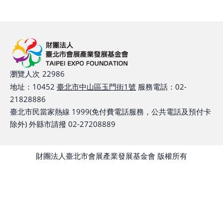
館
會
展
臺
瀏覽人次
22986
北
地址：10452
臺北市中山區玉門街1號
服務電話：02-
21828886
回
臺北市民當家熱線 1999(免付費電話服務，公共電話及預付卡
饋
除外) 外縣市請撥 02-27208889
場
地
財團法人臺北市會展產業發展基金會 版權所有
申
請
新
創