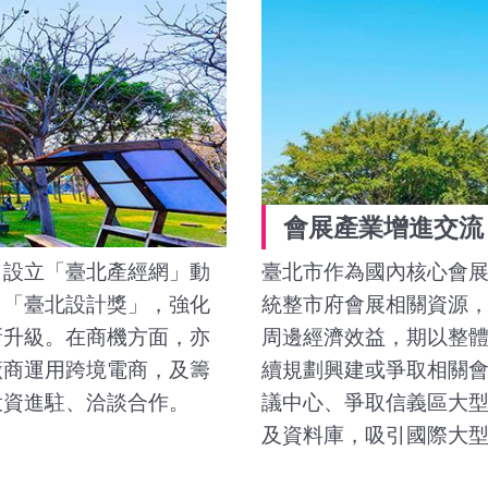
會展產業增進交流
，設立「臺北產經網」動
臺北市作為國內核心會
、「臺北設計獎」，強化
統整市府會展相關資源
新升級。在商機方面，亦
周邊經濟效益，期以整體
廠商運用跨境電商，及籌
續規劃興建或爭取相關
投資進駐、洽談合作。
議中心、爭取信義區大
及資料庫，吸引國際大