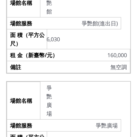
艷
安
全
館
政
爭艷館(進出日)
策
6,030
160,000
無空調
爭
艷
廣
場
爭艷廣場