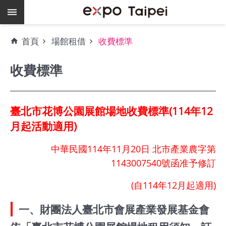
跳到主要內容區塊
熱
首頁
場館租借
收費標準
門
關
收費標準
鍵
字
場
臺北市花博公園展館場地收費標準(114年12
地
租
月起活動適用)
借
中華民國114年11月20日 北市產業農字第
空
1143007540號函准予修訂
餘
檔
(自114年12月起適用)
期
一、財團法人臺北市會展產業發展基金會
爭
艷