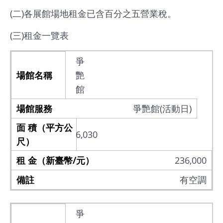
(二)各展館場地租金已含百分之五營業稅。
網
站
(三)租金一覽表
導
覽
爭
艷
EN
館
Instagram
爭艷館(活動日)
Facebook
6,030
隱
236,000
私
有空調
權
及
網
爭
站