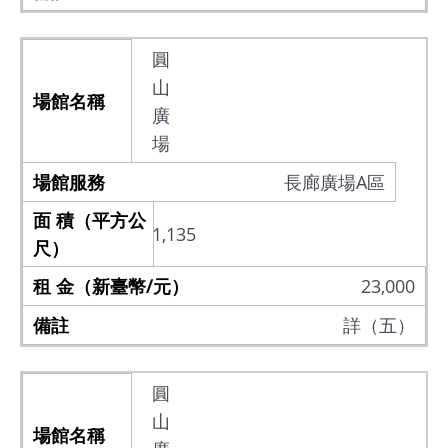
圓
山
廣
場
長廊廣場A區
1,135
23,000
詳（五）
圓
山