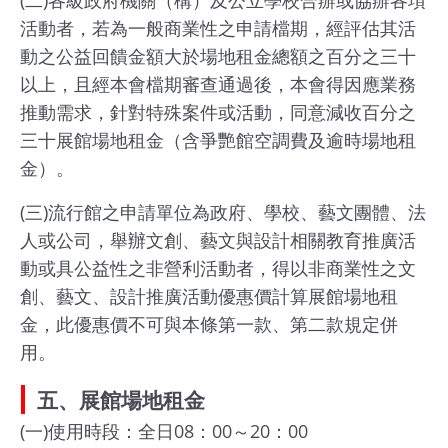
基
活動者，若為一般商業性之申請檔期，經評估其活
地
動之公益回饋金額大於場地租金總額之百分之三十
以上，且經本會檔期審查通過後，本會得因應業務
場
推動需求，針對特殊案件或活動，同意減收百分之
館
三十展館場地租金（含爭艷館空調費及逾時場地租
租
金）。
借
(三)流行館之申請單位為政府、學校、藝文團體、法
花
人或公司，舉辦文創、藝文與設計相關教育推廣活
博
動或具公益性之非營利活動者，得以非商業性之文
公
創、藝文、設計推廣活動優惠價計算展館場地租
園
金，此優惠價不可與本條第一款、第二款規定併
用。
回
五、展館場地租金
首
頁
(一)使用時段：全日08：00～20：00