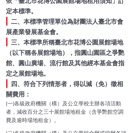
依「臺北市花博公園展館場地租用須知」訂
館
定本標準。
二、本標準管理單位為財團法人臺北市會
會
展產業發展基金會。
展
臺
三、本標準所稱臺北市花博公園展館場地
北
（以下稱各展館場地），指圓山園區之爭艷
館、圓山廣場、流行館及其他經本基金會指
回
定之展館場地。
饋
場
四、符合下列情形者，得以減（免）徵相
地
關費用：
申
(一)各級政府機關（構）及公立學校主辦各項活動
請
者，減收百分之三十展館場地租金（含爭艷館空調
費及逾時場地租金）。
新
創
(二)各級政府機關（構）及公立學校合辦或協辦各項