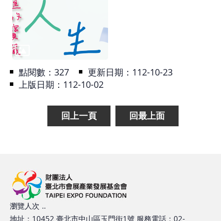
基
地
場
館
點閱數：
327
更新日期：112-10-23
租
上版日期：112-10-02
借
回上一頁
回最上面
花
博
公
園
回
首
瀏覽人次
..
頁
地址：10452
臺北市中山區玉門街1號
服務電話：02-