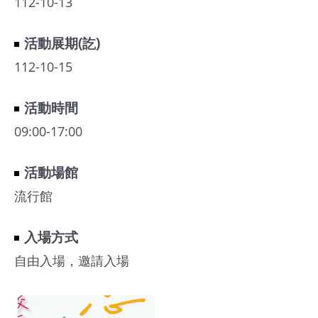
112-10-13
館
活動展期(訖)
會
112-10-15
展
臺
活動時間
北
09:00-17:00
回
活動場館
饋
場
流行館
地
申
入場方式
請
自由入場，邀請入場
新
創