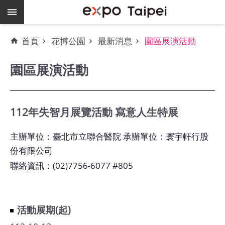
跳到主要內容區塊
熱
首頁
花博公園
最新消息
園區展演活動
門
關
園區展演活動
鍵
字
場
地
112年失智月展覽活動 寫意人生特展
租
借
主辦單位：臺北市立聯合醫院 承辦單位：寰宇軒行股
份有限公司
空
聯絡資訊：(02)7756-6077 #805
餘
檔
期
活動展期(起)
爭
艷