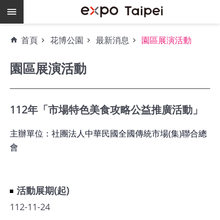
跳到主要內容區塊
熱
首頁
花博公園
最新消息
園區展演活動
門
關
園區展演活動
鍵
字
場
地
112年「市場特色美食攻略公益推廣活動」
租
借
主辦單位：社團法人中華民國全國傳統市場(集)聯合總
會
空
餘
檔
期
活動展期(起)
112-11-24
爭
艷