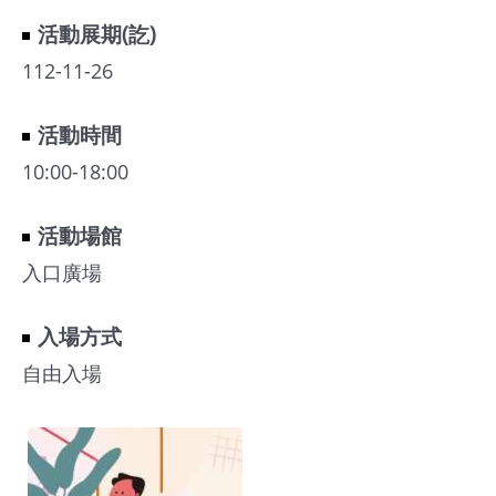
館
活動展期(訖)
112-11-26
會
展
活動時間
臺
10:00-18:00
北
活動場館
回
入口廣場
饋
場
入場方式
地
申
自由入場
請
新
創