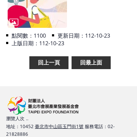
基
地
場
點閱數：
1100
更新日期：112-10-23
館
上版日期：112-10-23
租
借
回上一頁
回最上面
花
博
公
園
回
瀏覽人次
..
首
地址：10452
臺北市中山區玉門街1號
服務電話：02-
頁
21828886