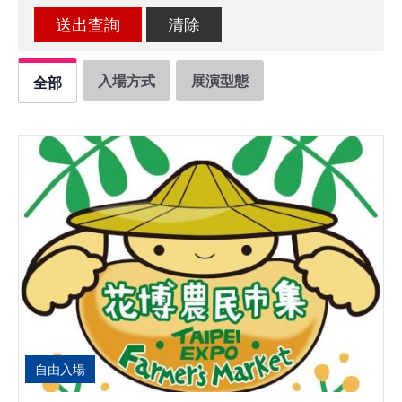
館
會
入場方式
展演型態
全部
展
臺
北
回
饋
場
地
申
請
新
自由入場
創