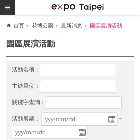
跳到主要內容區塊
熱
首頁
花博公園
最新消息
園區展演活動
門
關
園區展演活動
鍵
字
場
地
活動名稱：
租
借
主辦單位：
空
關鍵字查詢：
餘
檔
活動展期：
~
期
爭
艷