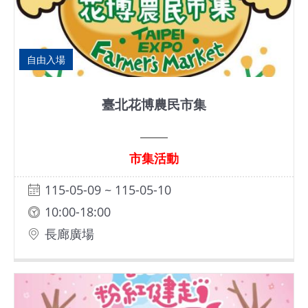
網
站
導
自由入場
覽
臺北花博農民市集
EN
Instagram
市集活動
Facebook
115-05-09 ~ 115-05-10
10:00-18:00
隱
長廊廣場
私
權
及
網
站