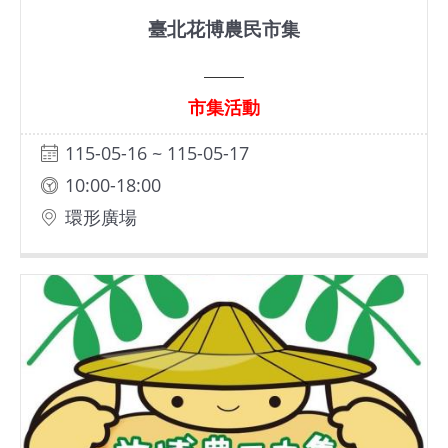
基
臺北花博農民市集
地
場
市集活動
館
115-05-16 ~ 115-05-17
租
借
10:00-18:00
環形廣場
花
博
公
園
回
首
頁