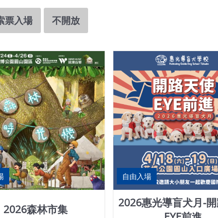
索票入場
不開放
場
自由入場
2026惠光導盲犬月-
2026森林市集
EYE前進