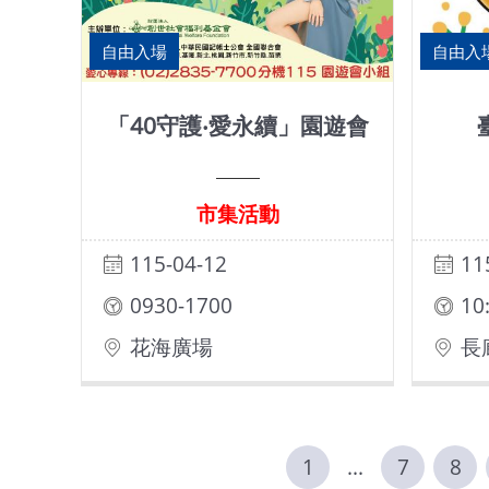
自由入場
自由入
「40守護‧愛永續」園遊會
市集活動
115-04-12
11
0930-1700
10
花海廣場
長
1
...
7
8