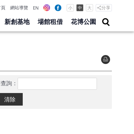
首頁
網站導覽
分享
EN
小
中
大
新創基地
場館租借
花博公園
字查詢：