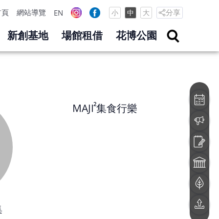
首頁
網站導覽
分享
EN
小
中
大
新創基地
場館租借
花博公園
MAJI 集食行樂 
 