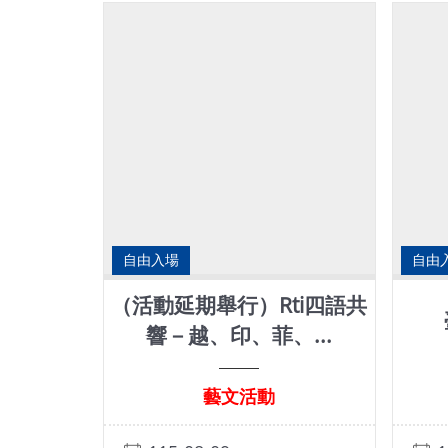
自由入場
自由
（活動延期舉行）Rti四語共
響－越、印、菲、...
藝文活動