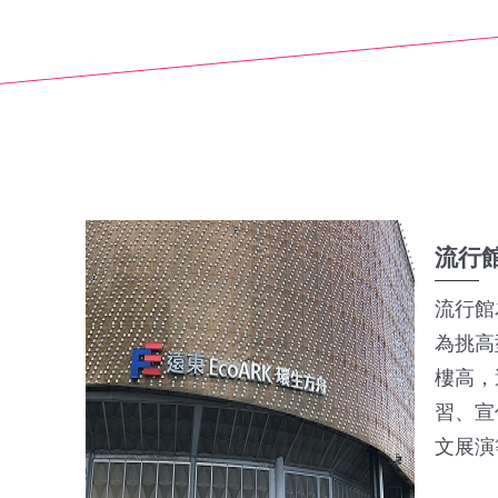
流行
流行館
為挑高
樓高，
習、宣
文展演